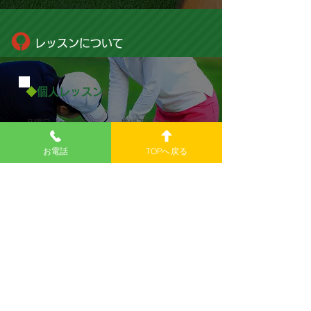
レッスンについて
◆
個人レッスン
月曜日／pm1:00～ 馬場正行プロ
水曜日／pm6:30～ 星野 陽プロ
お電話
TOPへ戻る
土曜日／
pm2:00～
森 克正プロ
日曜日／am9:30～ 初野栄子プロ
​※初野栄子プロレッスンは月一回開催となりま
す。詳しくはお問合せください。
よくある質問