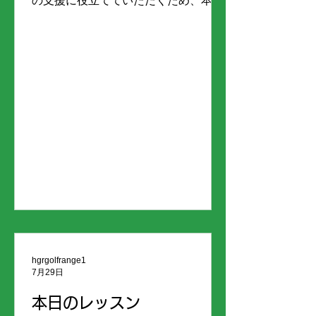
の支援に役立てていただくため、本日
より『募金箱』を設置いたしました。
寄せられた募金は、熊本県義援金口座
に全額送金いたします。 皆様のあたた
かいご支援をお願い申し上げます。
hgrgolfrange1
7月29日
本日のレッスン