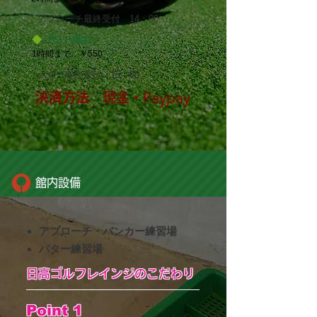
​アプローチ最終受付 14：00
◆
パター料金
1時間まで…￥550
​パター最終受付 15：00
決済方法
現金・Paypay
館内設備
アプローチ・バンカー練習場
パター練習場
​日高ゴルフレインジのこだわり
Point 1