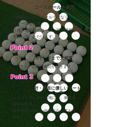
コースボールを使用
一般的なレンジボールではなくコー
スボールを使用。
​打感と飛距離がコースと同じ感覚を
実感していただけます。
Point 2
70
ヤードまで天然芝
ラウンドに近い練習ができます。
Point 3
肘・手首
に優しいシート
ショットマットの下地には、衝撃吸
収材を使用し、
肘や手首へ優しい仕様になっており
ます。