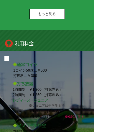
もっと見る
利用料金
◆
通常コイン
1コイン50球…￥500
打席料…￥300
◆
打ち放題
1時間制
￥1,300（打席料込）
2時間制 ￥1,850（打席料込）
レディース・ジュニア
※ジュニアは中学生まで
1時間制
￥1,300（打席料込）
2時間制 ￥1,540（打席料込）
※\310お得！
◆
アプローチ料金
2時間まで…￥1,980