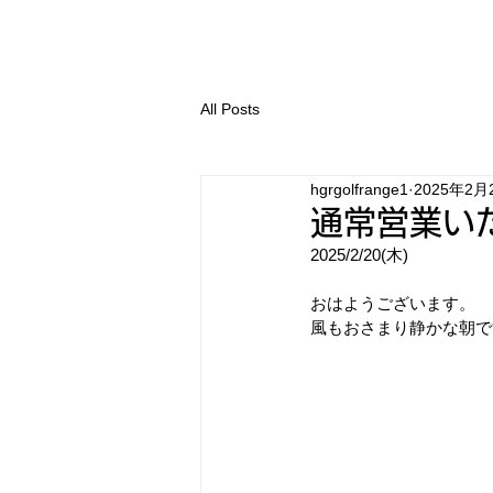
ゴルフレインジ
All Posts
hgrgolfrange1
2025年2月
通常営業い
2025/2/20(木)
おはようございます。
風もおさまり静かな朝で