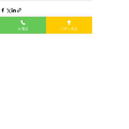
お電話
TOPへ戻る
最新記事
【埼玉県日高市大谷沢／打ちっぱなし・打ち放題／
日高ゴルフレインジ】